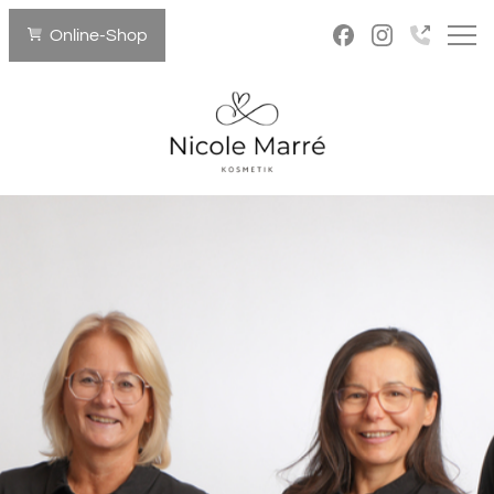
Online-Shop
Home
Team
Behandlungen
FUTURACONTOUR®
MesoJet™
Gesichtsbehandlung
SkinPen Microneedling
Wellnessmassagen
Termin buchen